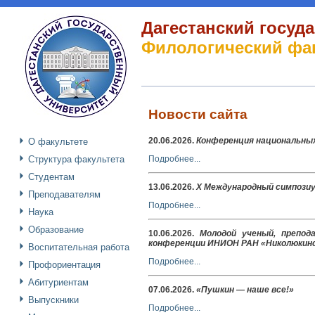
Дагестанский госуд
Филологический фа
Новости сайта
20.06.2026
.
Конференция национальных
О факультете
Структура факультета
Подробнее...
Студентам
13.06.2026
.
X Международный симпозиу
Преподавателям
Подробнее...
Наука
Образование
10.06.2026
.
Молодой ученый, препод
конференции ИНИОН РАН «Николюкинск
Воспитательная работа
Подробнее...
Профориентация
Абитуриентам
07.06.2026
.
«Пушкин — наше все!»
Выпускники
Подробнее...