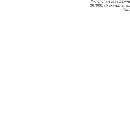
Филологический факуль
367000, г.Махачкала, ул.
Разр