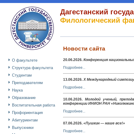
Дагестанский госуд
Филологический фа
Новости сайта
20.06.2026
.
Конференция национальных
О факультете
Структура факультета
Подробнее...
Студентам
13.06.2026
.
X Международный симпозиу
Преподавателям
Подробнее...
Наука
Образование
10.06.2026
.
Молодой ученый, препод
конференции ИНИОН РАН «Николюкинск
Воспитательная работа
Подробнее...
Профориентация
Абитуриентам
07.06.2026
.
«Пушкин — наше все!»
Выпускники
Подробнее...