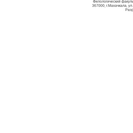
Филологический факуль
367000, г.Махачкала, ул.
Разр